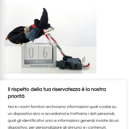
6 Gennaio Festa della Befana
Il rispetto della tua riservatezza è la nostra
Donne Oltre Le Gonne
02.01.2026
priorità
Noi e i nostri fornitori archiviamo informazioni quali cookie su
un dispositivo (e/o vi accediamo) e trattiamo i dati personali,
Cosa indossare all’ultimo
quali gli identificativi unici e informazioni generali inviate da un
dell’anno
dispositivo, per personalizzare gli annunci e i contenuti,