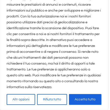
27.12.2025
misurare le prestazioni di annunci e contenuti, ricavare
informazioni sul pubblico e anche per sviluppare e migliorare i
prodotti. Con la tua autorizzazione noi e i nostri fornitori
possiamo utilizzare dati precisi di geolocalizzazione e
Odio il Natale, quando proprio
identificazione tramite la scansione del dispositivo. Puoi fare
non ami questa festa
clic per consentire a noi e ai nostri fornitori il trattamento per
le finalità sopra descritte. In alternativa puoi accedere a
10.12.2025
informazioni più dettagliate e modificare le tue preferenze
prima di acconsentire o di negare il consenso. Si rende noto
che alcuni trattamenti dei dati personali possono non
richiedere il tuo consenso, ma hai il diritto di opporti a tale
Cosa regalare ai propri genitori
trattamento. Le tue preferenze si applicheranno solo a
per Natale
questo sito web. Puoi modificare le tue preferenze in qualsiasi
08.12.2025
momento ritornando su questo sito o consultando la nostra
informativa sulla riservatezza.
Altr opzioni
Rifiuta tutto
Accetta tutto
Vedi tutti