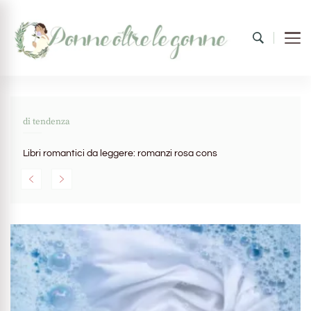
Donne oltre le gonne
il mondo al femminile
di tendenza
Libri romantici da leggere: romanzi rosa consigliati