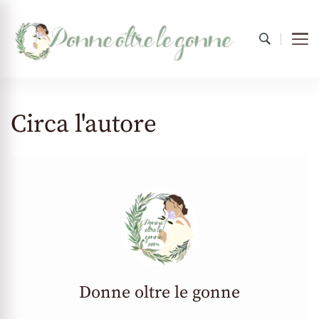
Donne oltre le gonne
il mondo al femminile
Circa l'autore
Donne oltre le gonne