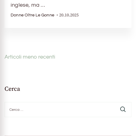
inglese, ma …
20.10.2025
Donne Oltre Le Gonne
Navigazione
Articoli meno recenti
articoli
Cerca
Ricerca
per: