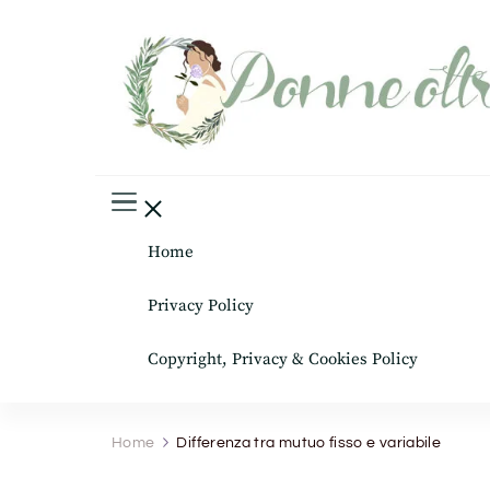
Donne oltre le gonne
il mondo al femminile
Home
Privacy Policy
Copyright, Privacy & Cookies Policy
Home
Differenza tra mutuo fisso e variabile