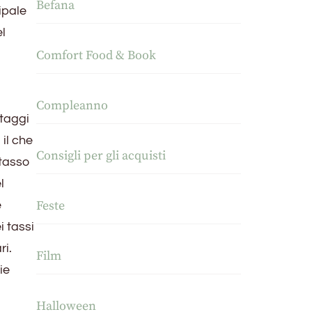
Befana
ipale
el
Comfort Food & Book
Compleanno
ntaggi
 il che
Consigli per gli acquisti
 tasso
l
Feste
e
i tassi
ri.
Film
ie
Halloween