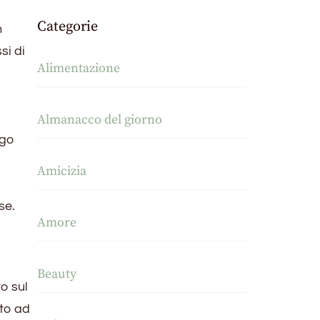
Categorie
n
si di
Alimentazione
a
Almanacco del giorno
ngo
Amicizia
se.
Amore
Beauty
to sul
ato ad