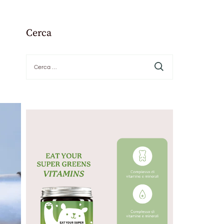
Cerca
Ricerca
per: