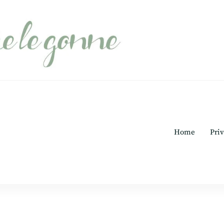
Home
Priv