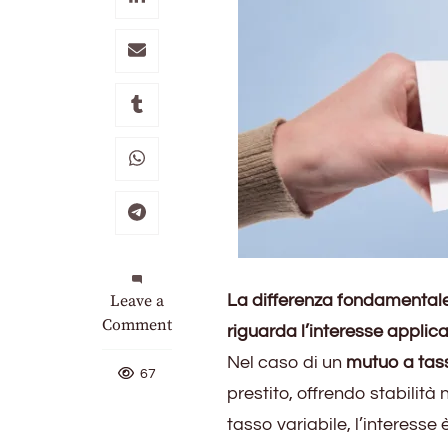
on
Leave a
La differenza fondamentale
Differenza
Comment
riguarda l’interesse applica
tra
Nel caso di un
mutuo a tass
mutuo
67
prestito, offrendo stabilità
fisso
e
tasso variabile, l’interesse 
variabile