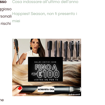
asso
Cosa indossare all’ultimo dell’anno
aggioso
Happiest Season, non ti presento i
rsonali
miei
rischi
ane