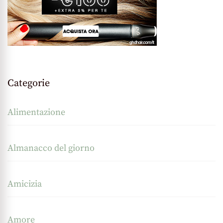
Categorie
Alimentazione
Almanacco del giorno
Amicizia
Amore