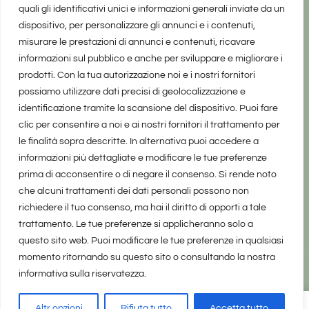
quali gli identificativi unici e informazioni generali inviate da un
dispositivo, per personalizzare gli annunci e i contenuti,
misurare le prestazioni di annunci e contenuti, ricavare
informazioni sul pubblico e anche per sviluppare e migliorare i
prodotti. Con la tua autorizzazione noi e i nostri fornitori
possiamo utilizzare dati precisi di geolocalizzazione e
identificazione tramite la scansione del dispositivo. Puoi fare
clic per consentire a noi e ai nostri fornitori il trattamento per
le finalità sopra descritte. In alternativa puoi accedere a
informazioni più dettagliate e modificare le tue preferenze
prima di acconsentire o di negare il consenso. Si rende noto
che alcuni trattamenti dei dati personali possono non
richiedere il tuo consenso, ma hai il diritto di opporti a tale
trattamento. Le tue preferenze si applicheranno solo a
questo sito web. Puoi modificare le tue preferenze in qualsiasi
momento ritornando su questo sito o consultando la nostra
informativa sulla riservatezza.
realizzato da Marina Galatioto
©2025 tutti i diritti riservati -
Privacy Policy
Altr opzioni
Rifiuta tutto
Accetta tutto