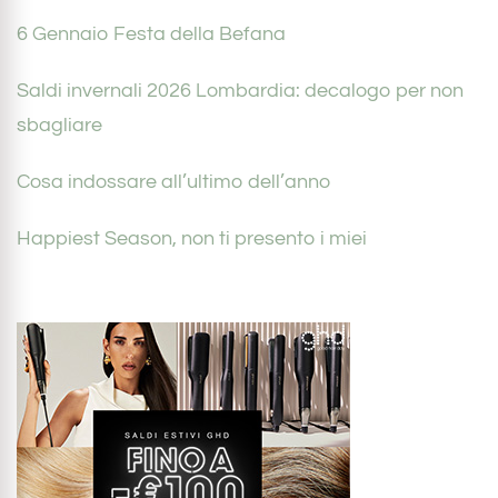
6 Gennaio Festa della Befana
Saldi invernali 2026 Lombardia: decalogo per non
sbagliare
Cosa indossare all’ultimo dell’anno
Happiest Season, non ti presento i miei