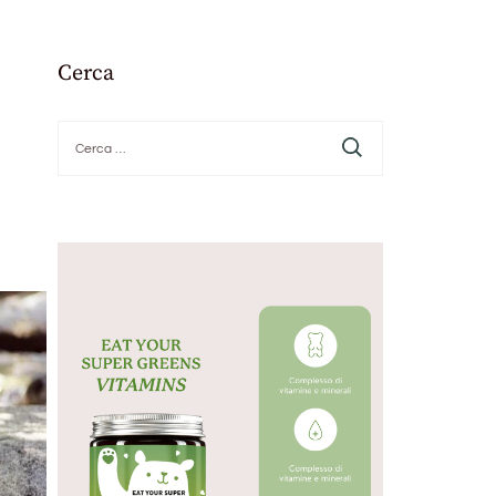
Cerca
Ricerca
per: