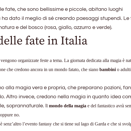
le fate, che sono bellissime e piccole, abitano luoghi
a ha dato il meglio di sé creando paesaggi stupendi. Le 
 natura e del bosco (rosa, giallo, azzurro e verde).
elle fate in Italia
, vengono organizzate feste a tema. La giornata dedicata alla magia è na
ersone che credono ancora in un mondo fatato, che siano
bambini
o adulti
o alla magia vera e propria, che preparano pozioni, fa
do. Altro invece, credono nella magia in quanto idea co
le, soprannaturale. I
l
mondo della magia
e del fantastico avrà s
a oppure no.
è senz’altro l’evento fantasy che si tiene sul lago di Garda e che si svol