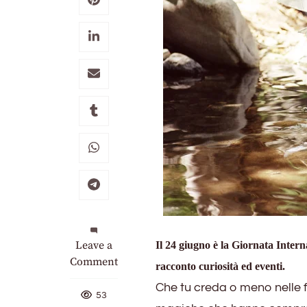
on
Leave a
Il 24 giugno è la Giornata Intern
24
Comment
racconto curiosità ed eventi.
Giugno
Che tu creda o meno nelle f
Giornata
53