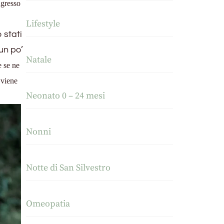
ngresso
Lifestyle
 stati
un po’
Natale
e se ne
 viene
Neonato 0 – 24 mesi
Nonni
Notte di San Silvestro
Omeopatia