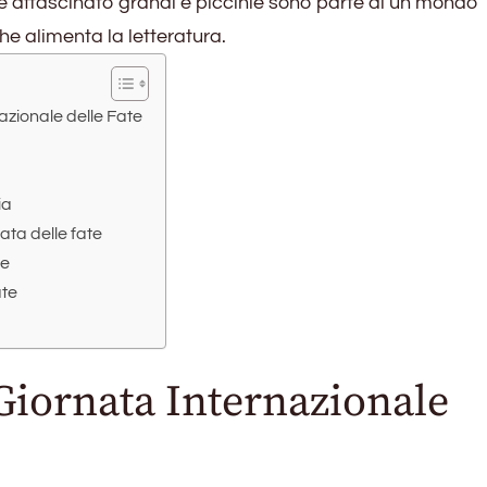
affascinato grandi e piccinie sono parte di un mondo
e alimenta la letteratura.
azionale delle Fate
ia
ata delle fate
te
ate
 Giornata Internazionale