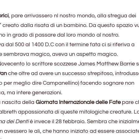
rici
, pare arrivassero nl nostro mondo, alla stregua dei
” creato dalla risata di un bambino. Da questo spazio v
no in grado di passare dal loro mondo al nostro.
a dal 500 al 1400 D.C con il termine fata ci si riferiva a
he sembrava magico, aveva un aspetto magico.
 Novecento lo scrittore scozzese James Matthew Barrie s
Pan
che oltre ad avere un successo strepitoso, introduss
illi, o per meglio dire Campanellino) facendo sognare non
ca, ma intere generazioni.
a nascita della
Giornata Internazionale delle Fate
pare c
Galbreth appassionata di queste mitologiche creature. L
na dei Denti
è invece il 28 febbraio. Sembra che inizialm
n avessero le ali, che hanno iniziato ad essere associat