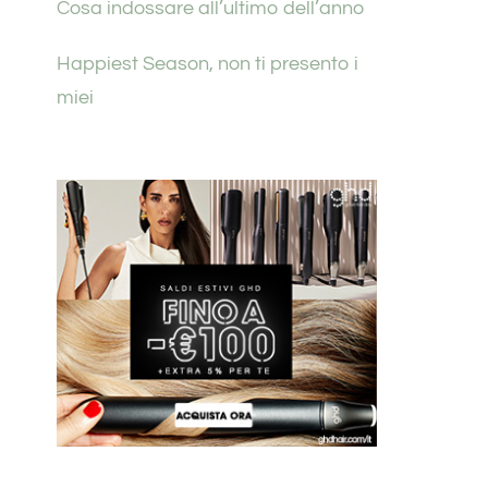
Cosa indossare all’ultimo dell’anno
Happiest Season, non ti presento i
miei