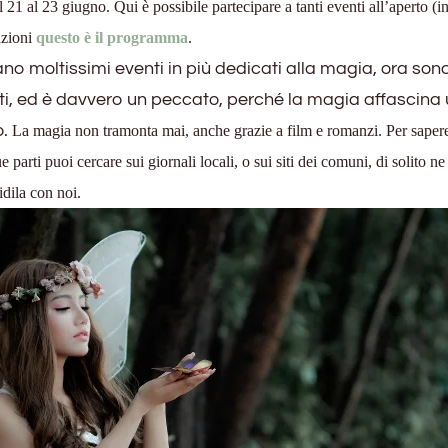
1 al 23 giugno. Qui è possibile partecipare a tanti eventi all’aperto (i
azioni
questo è il programma
.
o moltissimi eventi in più dedicati alla magia, ora sono
i, ed è davvero un peccato, perché la magia affascina 
o.
La magia non tramonta mai, anche grazie a film e romanzi. Per saper
parti puoi cercare sui giornali locali, o sui siti dei comuni, di solito ne
idila con noi.