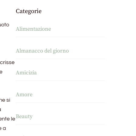
Categorie
uoto
Alimentazione
Almanacco del giorno
crisse
e
Amicizia
Amore
he si
a
Beauty
ente le
e a