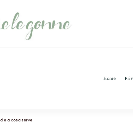
Home
Priv
od e a cosa serve