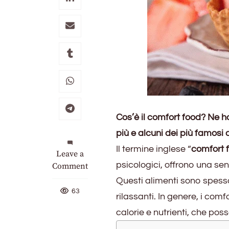
Cos’è il comfort food? Ne ha
più e alcuni dei più famosi
Il termine inglese “
comfort 
on
Leave a
psicologici, offrono una s
Cos’è
Comment
il
Questi alimenti sono spesso 
comfort
63
rilassanti. In genere, i com
food
calorie e nutrienti, che pos
e
a