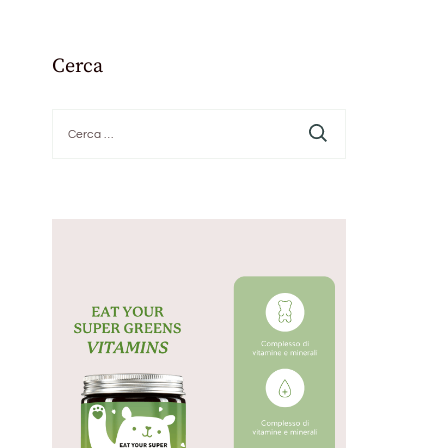
Cerca
Ricerca
per: