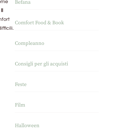
come
Befana
m
Il
mfort
Comfort Food & Book
ficili.
Compleanno
Consigli per gli acquisti
Feste
Film
Halloween