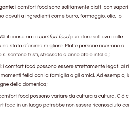
agante
: i comfort food sono solitamente piatti con sapori
sso dovuti a ingredienti come burro, formaggio, olio, lo
va
: il consumo di
comfort food
può dare sollievo dalle
uno stato d’animo migliore. Molte persone ricorrono ai
i sentono tristi, stressate o annoiate e infelici;
i
: i comfort food possono essere strettamente legati ai r
a momenti felici con la famiglia o gli amici. Ad esempio, l
agne della domenica;
i comfort food possono variare da cultura a cultura. Ciò 
rt food in un luogo potrebbe non essere riconosciuto c