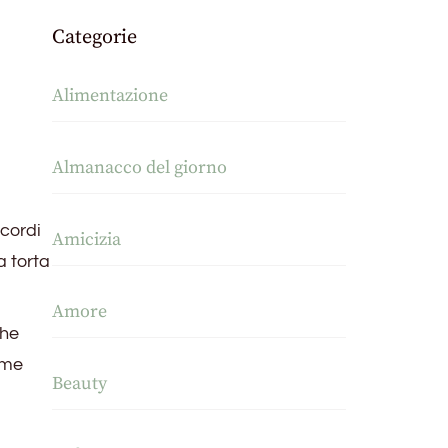
Categorie
Alimentazione
Almanacco del giorno
icordi
Amicizia
a torta
Amore
che
ome
Beauty