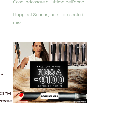
Cosa indossare all’ultimo dell’anno
Happiest Season, non ti presento i
miei
lo
sitivi
 creare