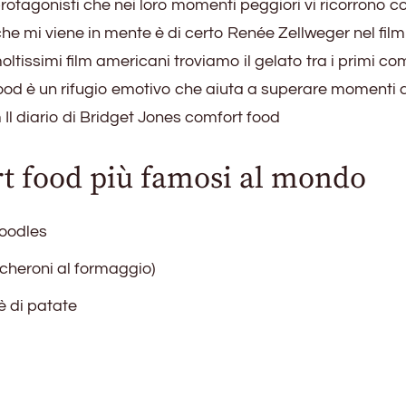
rotagonisti che nei loro momenti peggiori vi ricorrono 
 che mi viene in mente è di certo Renée Zellweger nel fil
moltissimi film americani troviamo il gelato tra i primi co
ood è un rifugio emotivo che aiuta a superare momenti dif
rt food più famosi al mondo
noodles
cheroni al formaggio)
è di patate