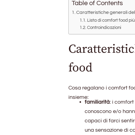
Table of Contents
cosa
Caratteristiche generali de
serve
Lista di comfort food pi
Controindicazioni
Caratteristi
food
Cosa regalano i comfort fo
insieme:
familiarità
: i comfor
conoscono e/o hanno 
capaci di farci senti
una sensazione di c