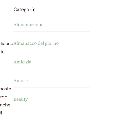
Categorie
Alimentazione
Almanacco del giorno
 dicono
tri
Amicizia
Amore
sposte
orda
Beauty
nche il
ti