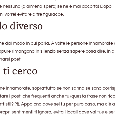
e nessuno (o almeno spero) se ne è mai accorto! Dopo
 vorrei evitare altre figuracce.
do diverso
che dal modo in cui parla. A volte le persone innamorate
pure rimangono in silenzio senza sapere cosa dire. In al
rarsi poeti!
 ti cerco
ne innamorate, soprattutto se non sanno se sono corri
re i posti che frequenti anche tu (questa frase non ric
tisti!?!?!). Appaiono dove sei tu per puro caso, ma c’è a
opri sentimenti ti ignora, evita i locali dove vai tue e se 