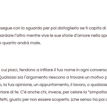
egue con lo sguardo per poi distoglierlo se ti capita di
ardare l’altro mentre vive le sue storie d’amore nella s
to quanto andrà male.
ui piaci, tendono a infilare il tuo nome in ogni convers
ualsiasi sia l’argomento riescono a trovare un motivo p
o, la tua opinione, un appuntamento, il lavoro, o qualsias
rlare di te. C’è anche chi, invece, per celare la “simpatia
etti, giusto per non essere scoperto. (che senso ha poi