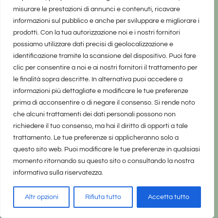
editoriale ai sensi della legge n. 62 del 7/03/2001.
misurare le prestazioni di annunci e contenuti, ricavare
informazioni sul pubblico e anche per sviluppare e migliorare i
prodotti. Con la tua autorizzazione noi e i nostri fornitori
possiamo utilizzare dati precisi di geolocalizzazione e
identificazione tramite la scansione del dispositivo. Puoi fare
Informazioni di contatto
clic per consentire a noi e ai nostri fornitori il trattamento per
le finalità sopra descritte. In alternativa puoi accedere a
informazioni più dettagliate e modificare le tue preferenze
prima di acconsentire o di negare il consenso. Si rende noto
che alcuni trattamenti dei dati personali possono non
richiedere il tuo consenso, ma hai il diritto di opporti a tale
trattamento. Le tue preferenze si applicheranno solo a
questo sito web. Puoi modificare le tue preferenze in qualsiasi
momento ritornando su questo sito o consultando la nostra
informativa sulla riservatezza.
Altr opzioni
Rifiuta tutto
Accetta tutto