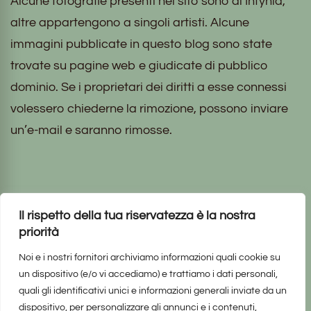
Alcune fotografie presenti nel sito sono di Infynia,
altre appartengono a singoli artisti. Alcune
immagini pubblicate in questo blog sono state
trovate su pagine web e giudicate di pubblico
dominio. Se i proprietari dei diritti a esse connessi
volessero chiederne la rimozione, possono inviare
un’e-mail e saranno rimosse.
Questo blog
Il rispetto della tua riservatezza è la nostra
priorità
non rappresenta una testata giornalistica, in
Noi e i nostri fornitori archiviamo informazioni quali cookie su
quanto viene aggiornato senza alcuna periodicità.
un dispositivo (e/o vi accediamo) e trattiamo i dati personali,
quali gli identificativi unici e informazioni generali inviate da un
Non può pertanto considerarsi un prodotto
dispositivo, per personalizzare gli annunci e i contenuti,