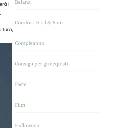
Befana
rà il
.
Comfort Food & Book
ultura,
Compleanno
Consigli per gli acquisti
Feste
Film
Halloween