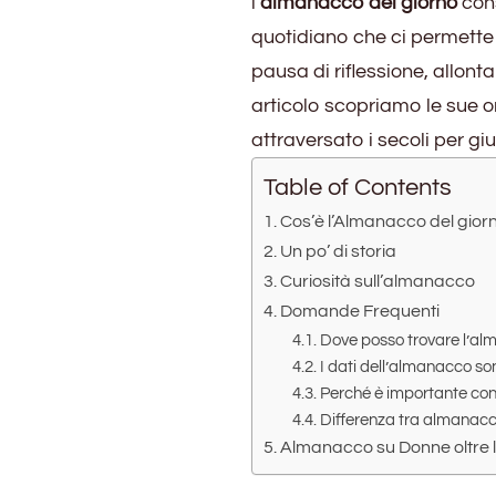
l’
almanacco del giorno
cons
giorno
–
quotidiano che ci permette 
guida
pausa di riflessione, allon
completa
articolo scopriamo le sue or
attraversato i secoli per gi
Table of Contents
Cos’è l’Almanacco del gior
Un po’ di storia
Curiosità sull’almanacco
Domande Frequenti
Dove posso trovare l’al
I dati dell’almanacco so
Perché è importante co
Differenza tra almanac
Almanacco su Donne oltre 