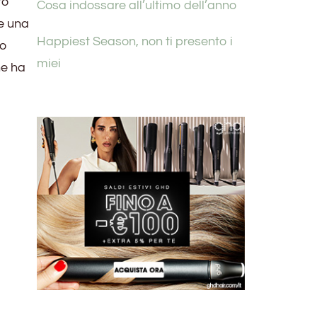
to
Cosa indossare all’ultimo dell’anno
re una
Happiest Season, non ti presento i
to
miei
he ha