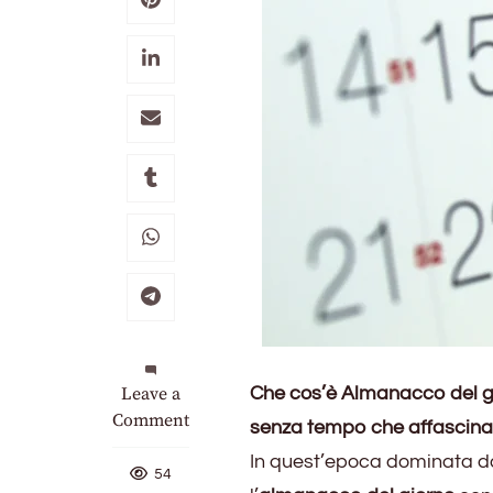
on
Leave a
Che cos’è Almanacco del gi
Cos’è
Comment
senza tempo che affascina
l’almanacco
In quest’epoca dominata dai
del
54