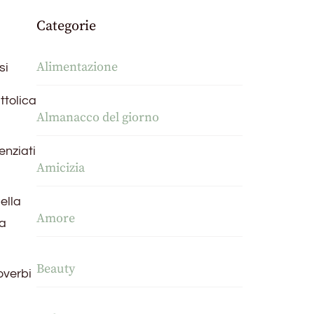
Categorie
Alimentazione
si
ttolica
Almanacco del giorno
enziati
Amicizia
uella
Amore
la
Beauty
overbi