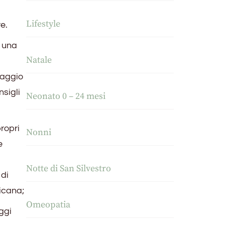
Lifestyle
e.
o una
Natale
naggio
nsigli
Neonato 0 – 24 mesi
propri
Nonni
e
Notte di San Silvestro
 di
ricana;
Omeopatia
ggi