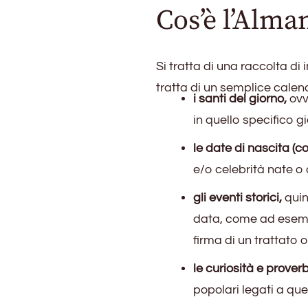
Cos’è l’Alma
Si tratta di una raccolta di
tratta di un semplice calend
i santi del giorno,
ovve
in quello specifico g
le date di nascita (co
e/o celebrità nate o
gli eventi storici,
quind
data, come ad esempi
firma di un trattato o
le curiosità e proverb
popolari legati a que