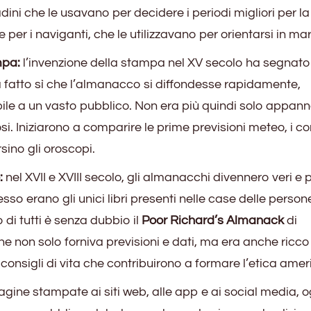
adini che le usavano per decidere i periodi migliori per la
e per i naviganti, che le utilizzavano per orientarsi in mar
mpa:
l’invenzione della stampa nel XV secolo ha segnat
 fatto sì che l’almanacco si diffondesse rapidamente,
ile a un vasto pubblico. Non era più quindi solo appan
si. Iniziarono a comparire le prime previsioni meteo, i co
sino gli oroscopi.
:
nel XVII e XVIII secolo, gli almanacchi divennero veri e 
esso erano gli unici libri presenti nelle case delle person
 di tutti è senza dubbio il
Poor Richard’s Almanack
di
e non solo forniva previsioni e dati, ma era anche ricco
consigli di vita che contribuirono a formare l’etica ame
agine stampate ai siti web, alle app e ai social media, o