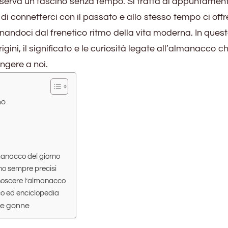
erva un fascino senza tempo. Si tratta di appuntamen
di connetterci con il passato e allo stesso tempo ci off
tanandoci dal frenetico ritmo della vita moderna. In ques
igini, il significato e le curiosità legate all’almanacco c
ungere a noi.
no
manacco del giorno
no sempre precisi
noscere l’almanacco
co ed enciclopedia
le gonne