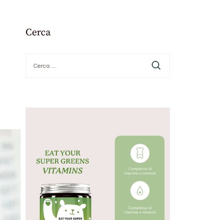
Cerca
Ricerca
per: