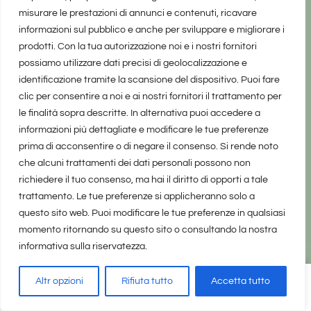
misurare le prestazioni di annunci e contenuti, ricavare
informazioni sul pubblico e anche per sviluppare e migliorare i
prodotti. Con la tua autorizzazione noi e i nostri fornitori
possiamo utilizzare dati precisi di geolocalizzazione e
identificazione tramite la scansione del dispositivo. Puoi fare
clic per consentire a noi e ai nostri fornitori il trattamento per
le finalità sopra descritte. In alternativa puoi accedere a
informazioni più dettagliate e modificare le tue preferenze
prima di acconsentire o di negare il consenso. Si rende noto
che alcuni trattamenti dei dati personali possono non
richiedere il tuo consenso, ma hai il diritto di opporti a tale
trattamento. Le tue preferenze si applicheranno solo a
questo sito web. Puoi modificare le tue preferenze in qualsiasi
momento ritornando su questo sito o consultando la nostra
informativa sulla riservatezza.
realizzato da Marina Galatioto
©2025 tutti i diritti riservati -
Altr opzioni
Rifiuta tutto
Accetta tutto
Privacy Policy
Share
130
on
Leave a Comment
Cosa
Home
Privacy Policy
Copyright, Privacy & Cookies Policy