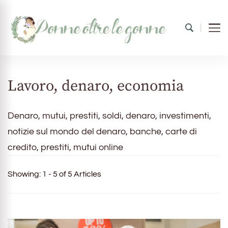
Donne oltre le gonne
il mondo al femminile
Lavoro, denaro, economia
Denaro, mutui, prestiti, soldi, denaro, investimenti,
notizie sul mondo del denaro, banche, carte di
credito, prestiti, mutui online
Showing: 1 - 5 of 5 Articles