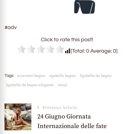
#adv
Click to rate this post!
[Total:
0
Average:
0
]
accessori bagno
sgabello bagno
Sgabello da bagno
Tags:
Sgabello da bagno elegante
stuul
Post
Previous Article
24 Giugno Giornata
Internazionale delle fate
Navigation