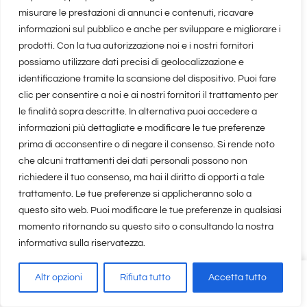
misurare le prestazioni di annunci e contenuti, ricavare
informazioni sul pubblico e anche per sviluppare e migliorare i
prodotti. Con la tua autorizzazione noi e i nostri fornitori
possiamo utilizzare dati precisi di geolocalizzazione e
Pagine
identificazione tramite la scansione del dispositivo. Puoi fare
clic per consentire a noi e ai nostri fornitori il trattamento per
le finalità sopra descritte. In alternativa puoi accedere a
Copyright, Privacy & Cookies Policy
informazioni più dettagliate e modificare le tue preferenze
prima di acconsentire o di negare il consenso. Si rende noto
Privacy Policy
che alcuni trattamenti dei dati personali possono non
richiedere il tuo consenso, ma hai il diritto di opporti a tale
trattamento. Le tue preferenze si applicheranno solo a
questo sito web. Puoi modificare le tue preferenze in qualsiasi
momento ritornando su questo sito o consultando la nostra
informativa sulla riservatezza.
Altr opzioni
Rifiuta tutto
Accetta tutto
Share
101
on
Leave a Comment
Prato