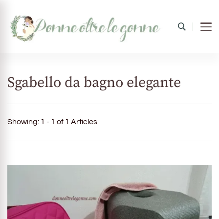
Donne oltre le gonne
il mondo al femminile
Sgabello da bagno elegante
Showing: 1 - 1 of 1 Articles