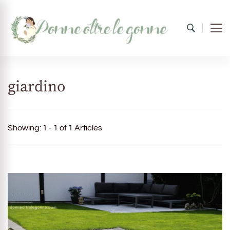
Donne oltre le gonne
il mondo al femminile
giardino
Showing: 1 - 1 of 1 Articles