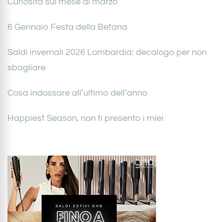
Curiosità sul mese di marzo
6 Gennaio Festa della Befana
Saldi invernali 2026 Lombardia: decalogo per non
sbagliare
Cosa indossare all’ultimo dell’anno
Happiest Season, non ti presento i miei