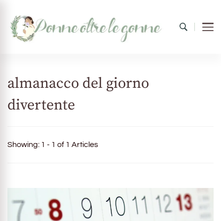
Donne oltre le gonne
il mondo al femminile
almanacco del giorno
divertente
Showing: 1 - 1 of 1 Articles