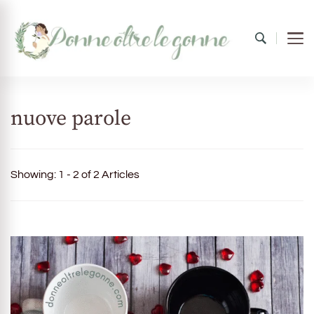
Donne oltre le gonne
il mondo al femminile
nuove parole
Showing: 1 - 2 of 2 Articles