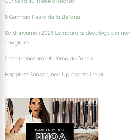
Curiosità sul mese di marzo
6 Gennaio Festa della Befana
Saldi invernali 2026 Lombardia: decalogo per non
sbagliare
Cosa indossare all’ultimo dell’anno
Happiest Season, non ti presento i miei