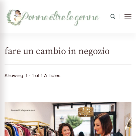
Donne oltre le gonne
il mondo al femminile
fare un cambio in negozio
Showing: 1 - 1 of 1 Articles