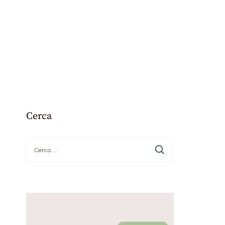
Cerca
Ricerca
per: