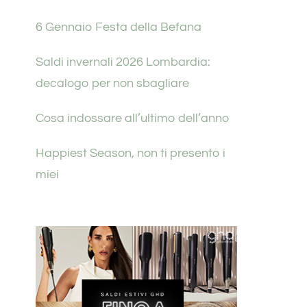
6 Gennaio Festa della Befana
Saldi invernali 2026 Lombardia:
decalogo per non sbagliare
Cosa indossare all’ultimo dell’anno
Happiest Season, non ti presento i
miei