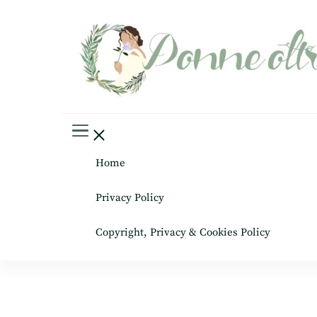
Donne oltre le gonne
il mondo al femminile
Home
Privacy Policy
Copyright, Privacy & Cookies Policy