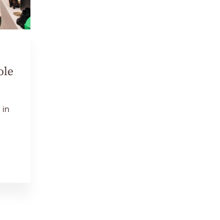
ole
 in