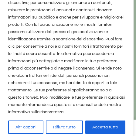
dispositivo, per personalizzare gli annunci e i contenuti,
misurare le prestazioni di annunci e contenuti, ricavare
informazioni sul pubblico e anche per sviluppare e migliorare i
prodotti. Con la tua autorizzazione noi e i nostri fornitori
possiamo utilizzare dati precisi di geolocalizzazione e
identificazione tramite la scansione del dispositivo. Puoi fare
clic per consentire a noi e ai nostri fornitori il trattamento per
le finalità sopra descritte. In alternativa puoi accedere a
informazioni più dettagliate e modificare le tue preferenze
prima di acconsentire o di negare il consenso. Si rende noto
che alcuni trattamenti dei dati personali possono non
richiedere il tuo consenso, ma hai il diritto di opporti a tale
trattamento. Le tue preferenze si applicheranno solo a
questo sito web. Puoi modificare le tue preferenze in qualsiasi
momento ritornando su questo sito o consultando la nostra
informativa sulla riservatezza.
realizzato da Marina Galatioto
©2025 tutti i diritti riservati -
Privacy Policy
Altr opzioni
Rifiuta tutto
Accetta tutto
Home
Privacy Policy
Copyright, Privacy & Cookies Policy
Share
61
on
Leave a Comment