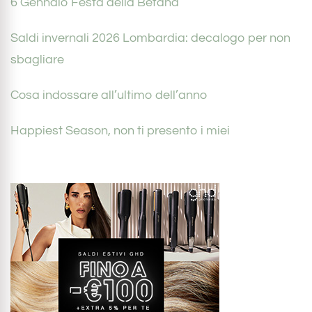
6 Gennaio Festa della Befana
Saldi invernali 2026 Lombardia: decalogo per non
sbagliare
Cosa indossare all’ultimo dell’anno
Happiest Season, non ti presento i miei