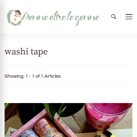
Donne oltre le gonne
il mondo al femminile
washi tape
Showing: 1 - 1 of 1 Articles