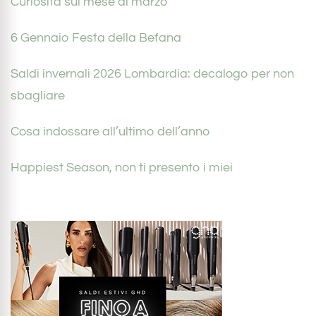
Curiosità sul mese di marzo
6 Gennaio Festa della Befana
Saldi invernali 2026 Lombardia: decalogo per non
sbagliare
Cosa indossare all’ultimo dell’anno
Happiest Season, non ti presento i miei