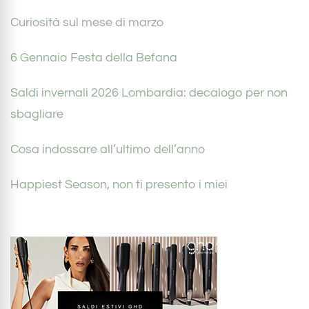
Curiosità sul mese di marzo
6 Gennaio Festa della Befana
Saldi invernali 2026 Lombardia: decalogo per non
sbagliare
Cosa indossare all’ultimo dell’anno
Happiest Season, non ti presento i miei