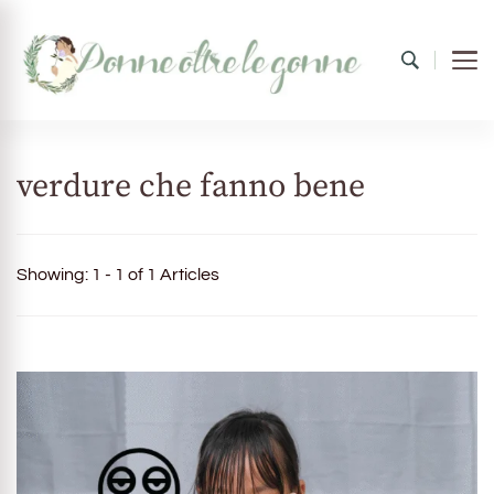
Donne oltre le gonne
il mondo al femminile
verdure che fanno bene
Showing: 1 - 1 of 1 Articles