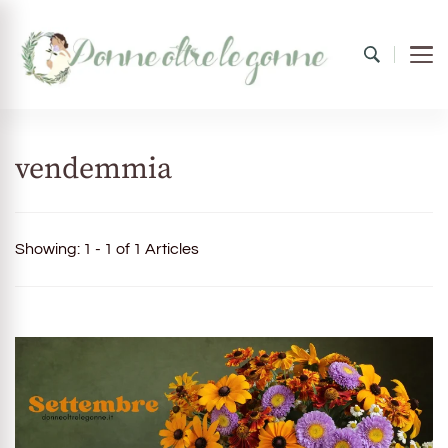
Donne oltre le gonne
il mondo al femminile
vendemmia
Showing: 1 - 1 of 1 Articles