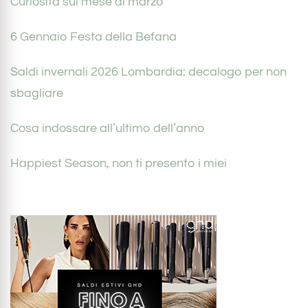
Curiosità sul mese di marzo
6 Gennaio Festa della Befana
Saldi invernali 2026 Lombardia: decalogo per non
sbagliare
Cosa indossare all’ultimo dell’anno
Happiest Season, non ti presento i miei