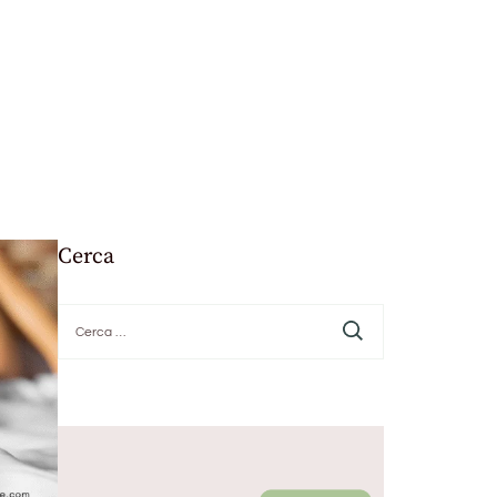
Cerca
Ricerca
per: