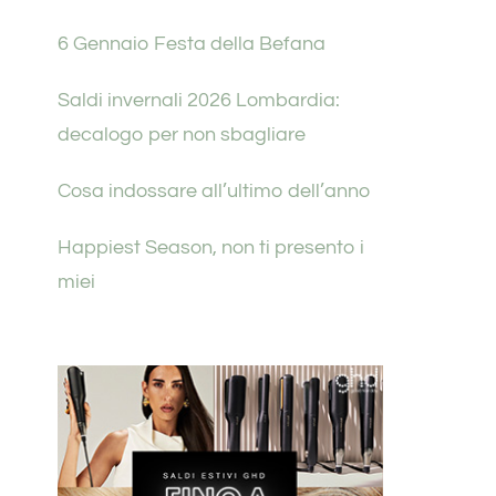
6 Gennaio Festa della Befana
Saldi invernali 2026 Lombardia:
decalogo per non sbagliare
Cosa indossare all’ultimo dell’anno
Happiest Season, non ti presento i
miei