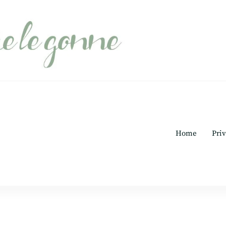
Home
Priv