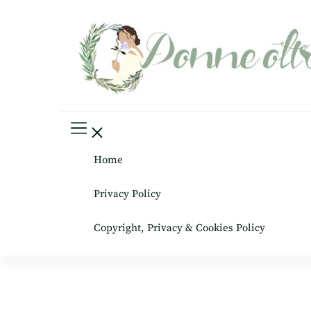
Donne oltre le gonne
il mondo al femminile
Home
Privacy Policy
Copyright, Privacy & Cookies Policy