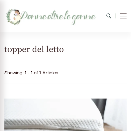
Donne oltre le gonne
il mondo al femminile
topper del letto
Showing: 1 - 1 of 1 Articles