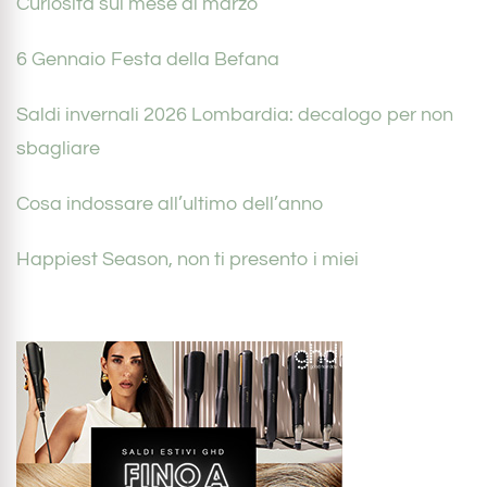
Curiosità sul mese di marzo
6 Gennaio Festa della Befana
Saldi invernali 2026 Lombardia: decalogo per non
sbagliare
Cosa indossare all’ultimo dell’anno
Happiest Season, non ti presento i miei