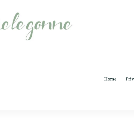
Home
Priv