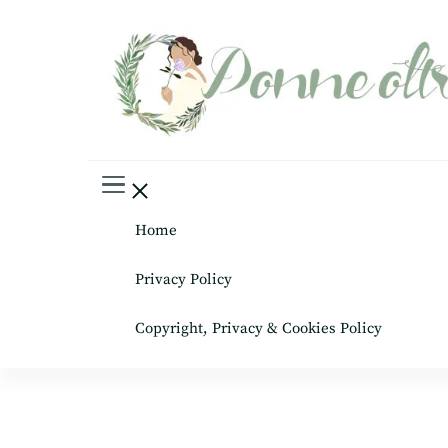
Donne oltre le gonne
il mondo al femminile
Home
Privacy Policy
Copyright, Privacy & Cookies Policy