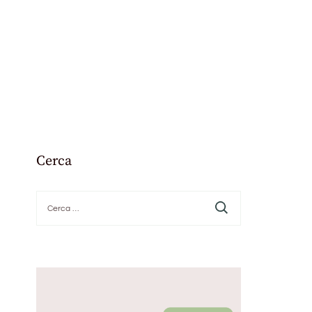
Cerca
Ricerca
per: