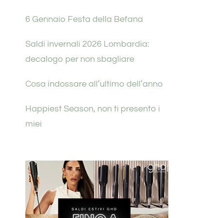
6 Gennaio Festa della Befana
Saldi invernali 2026 Lombardia:
decalogo per non sbagliare
Cosa indossare all’ultimo dell’anno
Happiest Season, non ti presento i
miei