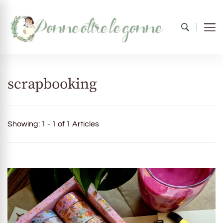
Donne oltre le gonne
il mondo al femminile
scrapbooking
Showing: 1 - 1 of 1 Articles