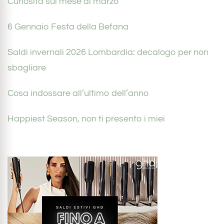
Curiosità sul mese di marzo
6 Gennaio Festa della Befana
Saldi invernali 2026 Lombardia: decalogo per non
sbagliare
Cosa indossare all’ultimo dell’anno
Happiest Season, non ti presento i miei