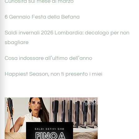
Curiosità sul mese di marzo
6 Gennaio Festa della Befana
Saldi invernali 2026 Lombardia: decalogo per non
sbagliare
Cosa indossare all’ultimo dell’anno
Happiest Season, non ti presento i miei