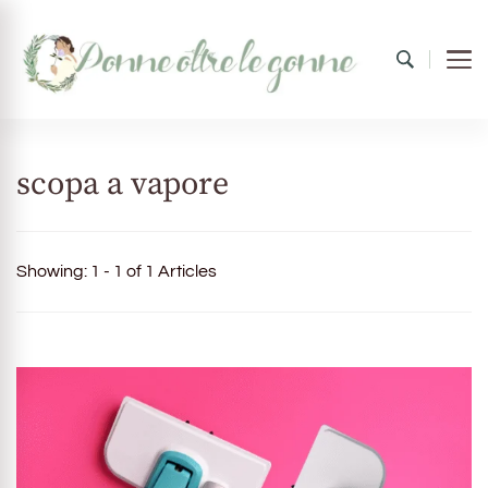
Donne oltre le gonne
il mondo al femminile
scopa a vapore
Showing: 1 - 1 of 1 Articles