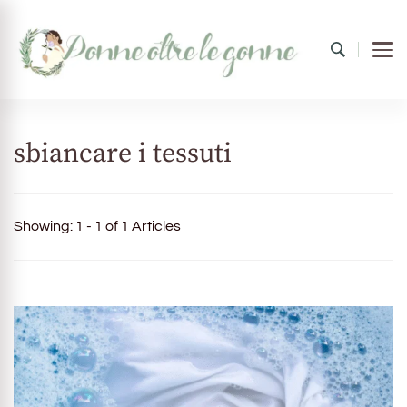
Donne oltre le gonne
il mondo al femminile
sbiancare i tessuti
Showing: 1 - 1 of 1 Articles