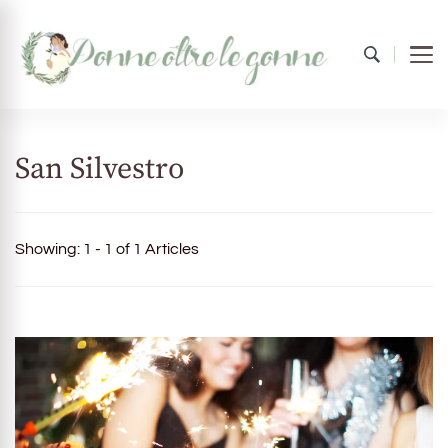
Donne oltre le gonne
il mondo al femminile
San Silvestro
Showing: 1 - 1 of 1 Articles