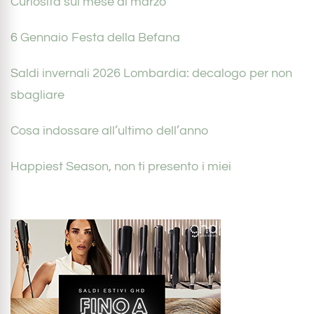
Curiosità sul mese di marzo
6 Gennaio Festa della Befana
Saldi invernali 2026 Lombardia: decalogo per non
sbagliare
Cosa indossare all’ultimo dell’anno
Happiest Season, non ti presento i miei