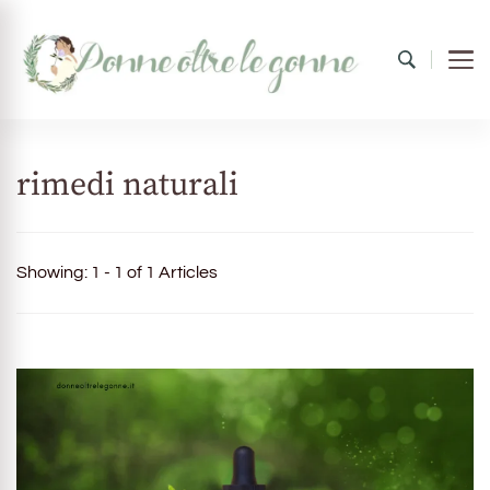
Donne oltre le gonne
il mondo al femminile
rimedi naturali
Showing: 1 - 1 of 1 Articles