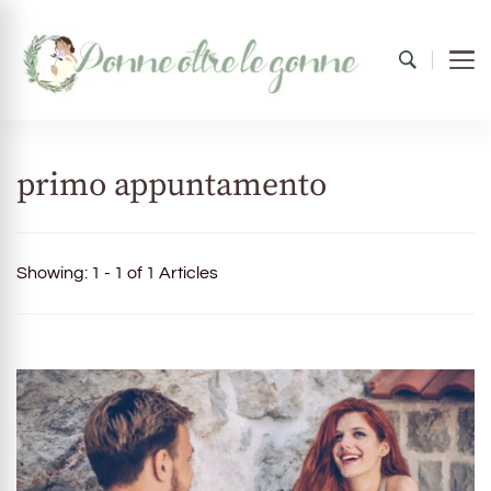
Donne oltre le gonne
il mondo al femminile
primo appuntamento
Showing: 1 - 1 of 1 Articles