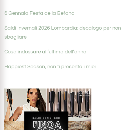
6 Gennaio Festa della Befana
Saldi invernali 2026 Lombardia: decalogo per non
sbagliare
Cosa indossare all’ultimo dell’anno
Happiest Season, non ti presento i miei