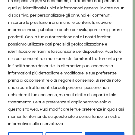
un dispositivo (e/o vi accediamo) e trattiamo i dati personali,
quali gli identificativi unici e informazioni generali inviate da un
dispositivo, per personalizzare gli annunci e i contenuti,
misurare le prestazioni di annunci e contenuti, ricavare
informazioni sul pubblico e anche per sviluppare e migliorare i
prodotti. Con la tua autorizzazione noi e i nostri fornitori
possiamo utilizzare dati precisi di geolocalizzazione e
identificazione tramite la scansione del dispositivo. Puoi fare
clic per consentire a noi e ai nostri fornitori il trattamento per
le finalità sopra descritte. In alternativa puoi accedere a
informazioni più dettagliate e modificare le tue preferenze
prima di acconsentire o di negare il consenso. Si rende noto
che alcuni trattamenti dei dati personali possono non
richiedere il tuo consenso, ma hai il diritto di opporti a tale
trattamento. Le tue preferenze si applicheranno solo a
questo sito web. Puoi modificare le tue preferenze in qualsiasi
momento ritornando su questo sito o consultando la nostra
informativa sulla riservatezza.
realizzato da Marina Galatioto
©2025 tutti i diritti riservati -
Privacy Policy