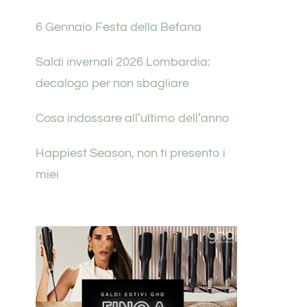
6 Gennaio Festa della Befana
Saldi invernali 2026 Lombardia:
decalogo per non sbagliare
Cosa indossare all’ultimo dell’anno
Happiest Season, non ti presento i
miei