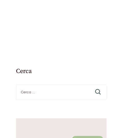
Cerca
Ricerca
per: