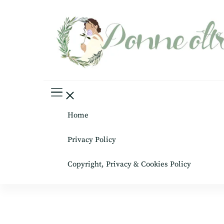
Donne oltre le gonne
il mondo al femminile
Home
Privacy Policy
Copyright, Privacy & Cookies Policy