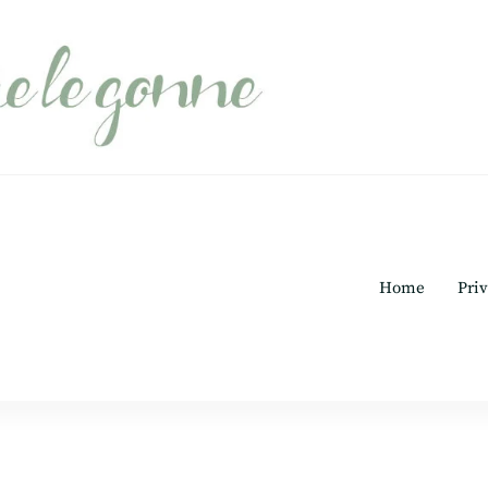
Home
Priv