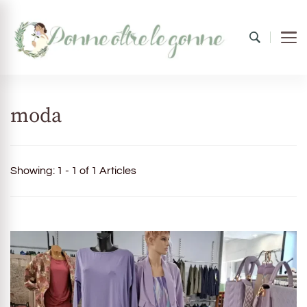
Donne oltre le gonne
il mondo al femminile
moda
Showing: 1 - 1 of 1 Articles