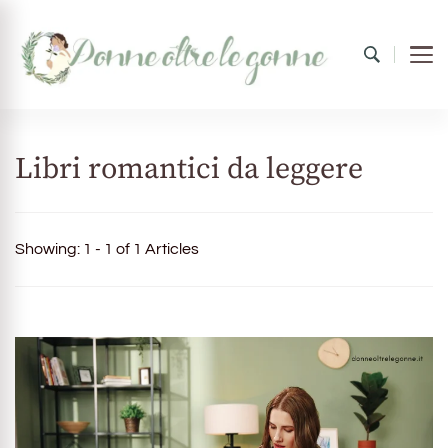
Donne oltre le gonne
il mondo al femminile
Libri romantici da leggere
Showing: 1 - 1 of 1 Articles