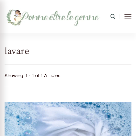
Donne oltre le gonne
il mondo al femminile
lavare
Showing: 1 - 1 of 1 Articles