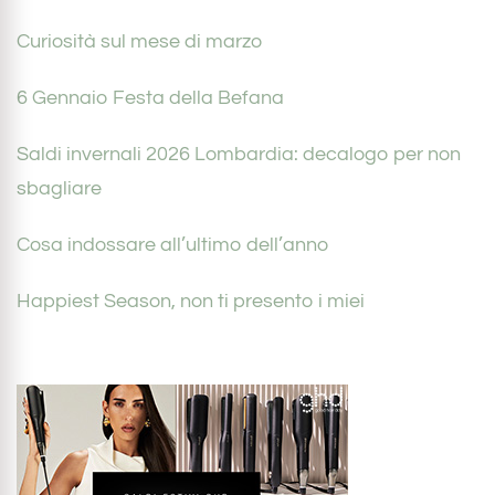
Curiosità sul mese di marzo
6 Gennaio Festa della Befana
Saldi invernali 2026 Lombardia: decalogo per non
sbagliare
Cosa indossare all’ultimo dell’anno
Happiest Season, non ti presento i miei