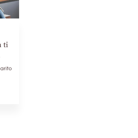
 ti
i
arito