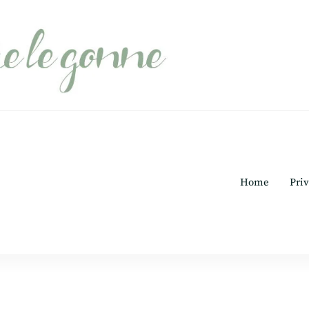
Home
Priv