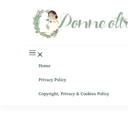
Donne oltre le gonne
il mondo al femminile
Home
Privacy Policy
Copyright, Privacy & Cookies Policy