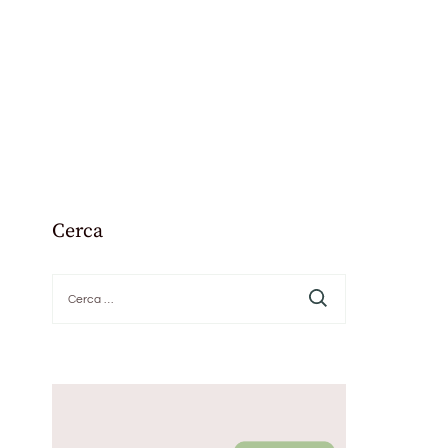
Cerca
Ricerca
per: