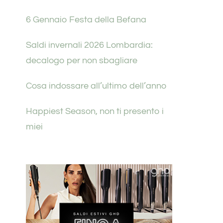
6 Gennaio Festa della Befana
Saldi invernali 2026 Lombardia:
decalogo per non sbagliare
Cosa indossare all’ultimo dell’anno
Happiest Season, non ti presento i
miei