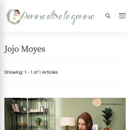
Donne oltre le gonne
il mondo al femminile
Jojo Moyes
Showing: 1 - 1 of 1 Articles