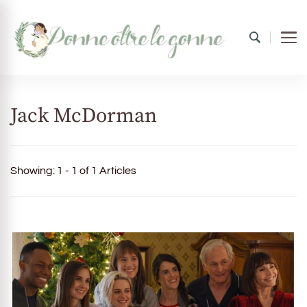
Donne oltre le gonne
il mondo al femminile
Jack McDorman
Showing: 1 - 1 of 1 Articles