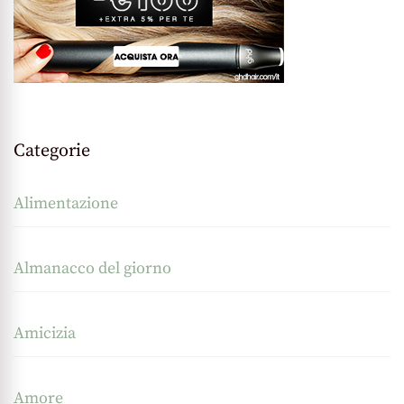
Categorie
Alimentazione
Almanacco del giorno
Amicizia
Amore