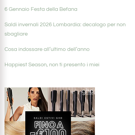
6 Gennaio Festa della Befana
Saldi invernali 2026 Lombardia: decalogo per non
sbagliare
Cosa indossare all’ultimo dell’anno
Happiest Season, non ti presento i miei