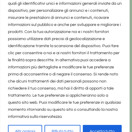
quali gli identificativi unici e informazioni generali inviate da un
dispositivo, per personalizzare gli annunci e i contenuti,
misurare le prestazioni di annunci e contenuti, ricavare
informazioni sul pubblico e anche per sviluppare e migliorare i
prodotti. Con la tua autorizzazione noi e i nostri fornitori
possiamo utilizzare dati precisi di geolocalizzazione e
identificazione tramite la scansione del dispositivo. Puoi fare
clic per consentire a noi e ai nostri fornitori il trattamento per
le finalità sopra descritte. In alternativa puoi accedere a
informazioni più dettagliate e modificare le tue preferenze
prima di acconsentire o di negare il consenso. Si rende noto
che alcuni trattamenti dei dati personali possono non
richiedere il tuo consenso, ma hai il diritto di opporti a tale
trattamento. Le tue preferenze si applicheranno solo a
questo sito web. Puoi modificare le tue preferenze in qualsiasi
momento ritornando su questo sito o consultando la nostra
informativa sulla riservatezza.
realizzato da Marina Galatioto
©2025 tutti i diritti riservati -
Privacy Policy
Altr opzioni
Rifiuta tutto
Accetta tutto