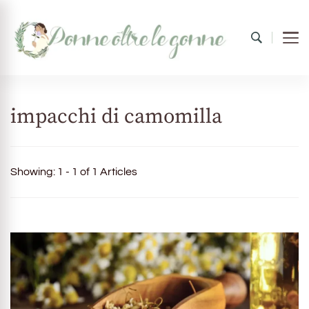
Donne oltre le gonne
il mondo al femminile
impacchi di camomilla
Showing: 1 - 1 of 1 Articles