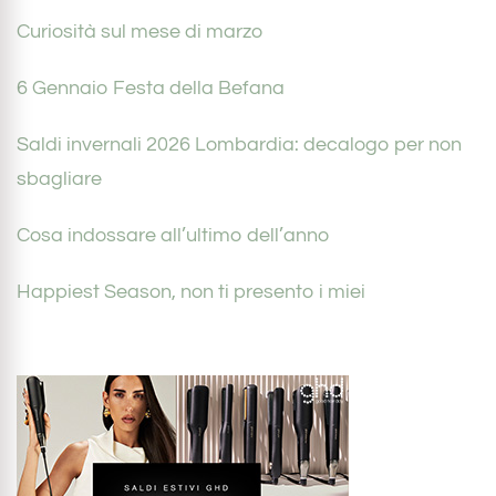
Curiosità sul mese di marzo
6 Gennaio Festa della Befana
Saldi invernali 2026 Lombardia: decalogo per non
sbagliare
Cosa indossare all’ultimo dell’anno
Happiest Season, non ti presento i miei