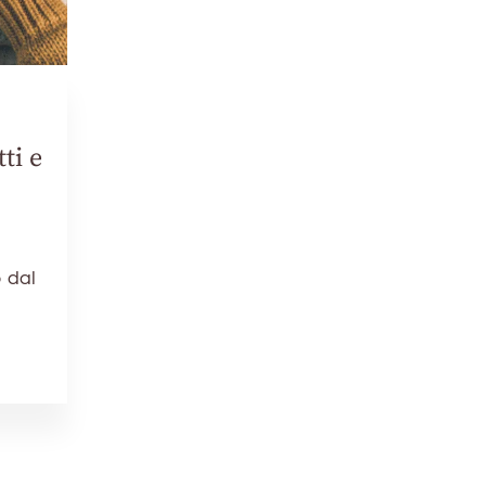
ti e
e
o dal