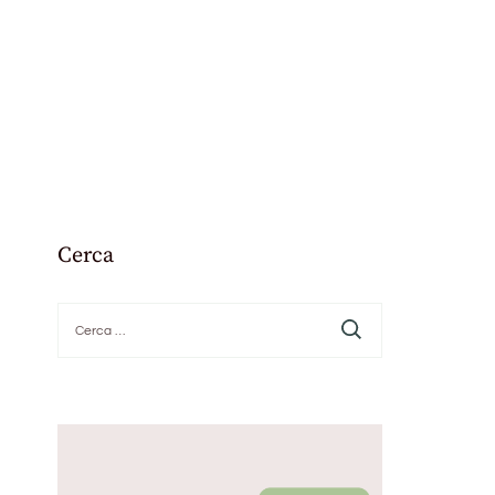
Cerca
Ricerca
per: