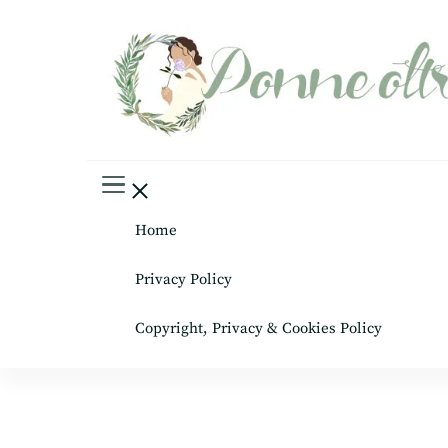
Donne oltre le gonne
il mondo al femminile
Home
Privacy Policy
Copyright, Privacy & Cookies Policy