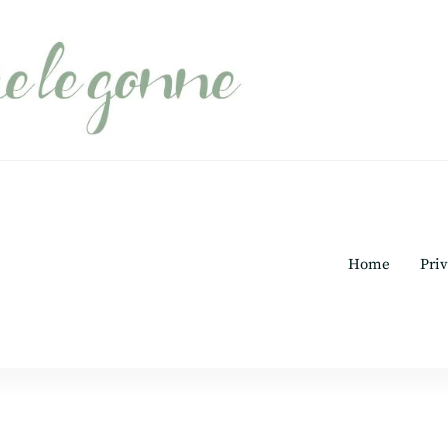
Home
Priv