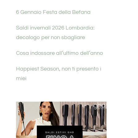
6 Gennaio Festa della Befana
Saldi invernali 2026 Lombardia:
decalogo per non sbagliare
Cosa indossare all’ultimo dell’anno
Happiest Season, non ti presento i
miei