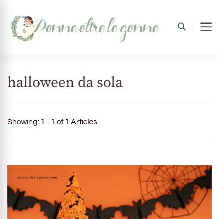
Donne oltre le gonne
il mondo al femminile
halloween da sola
Showing: 1 - 1 of 1 Articles