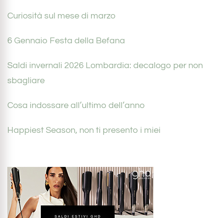
Curiosità sul mese di marzo
6 Gennaio Festa della Befana
Saldi invernali 2026 Lombardia: decalogo per non
sbagliare
Cosa indossare all’ultimo dell’anno
Happiest Season, non ti presento i miei