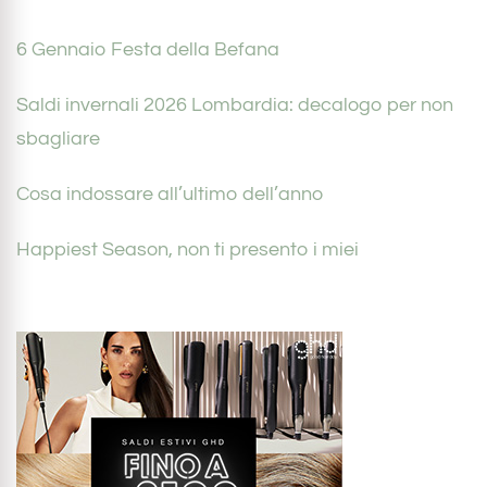
6 Gennaio Festa della Befana
Saldi invernali 2026 Lombardia: decalogo per non
sbagliare
Cosa indossare all’ultimo dell’anno
Happiest Season, non ti presento i miei