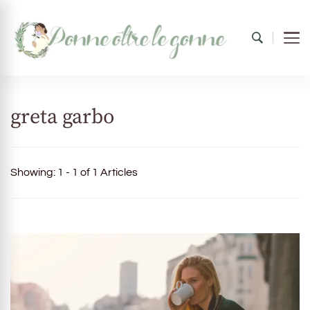
Donne oltre le gonne
il mondo al femminile
greta garbo
Showing: 1 - 1 of 1 Articles