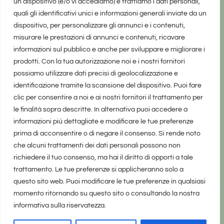
un dispositivo (e/o vi accediamo) e trattiamo i dati personali,
quali gli identificativi unici e informazioni generali inviate da un
dispositivo, per personalizzare gli annunci e i contenuti,
misurare le prestazioni di annunci e contenuti, ricavare
informazioni sul pubblico e anche per sviluppare e migliorare i
prodotti. Con la tua autorizzazione noi e i nostri fornitori
possiamo utilizzare dati precisi di geolocalizzazione e
identificazione tramite la scansione del dispositivo. Puoi fare
clic per consentire a noi e ai nostri fornitori il trattamento per
le finalità sopra descritte. In alternativa puoi accedere a
informazioni più dettagliate e modificare le tue preferenze
prima di acconsentire o di negare il consenso. Si rende noto
che alcuni trattamenti dei dati personali possono non
richiedere il tuo consenso, ma hai il diritto di opporti a tale
trattamento. Le tue preferenze si applicheranno solo a
questo sito web. Puoi modificare le tue preferenze in qualsiasi
momento ritornando su questo sito o consultando la nostra
informativa sulla riservatezza.
realizzato da Marina Galatioto
©2025 tutti i diritti riservati -
Privacy Policy