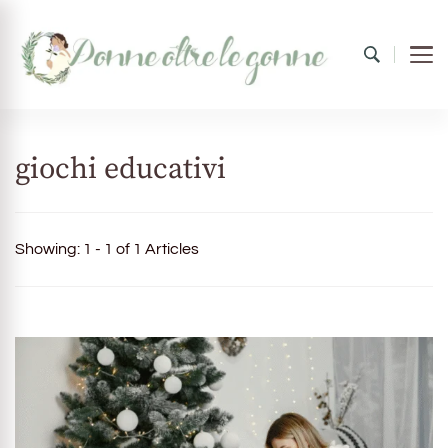
Donne oltre le gonne
il mondo al femminile
giochi educativi
Showing: 1 - 1 of 1 Articles