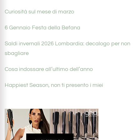
Curiosità sul mese di marzo
6 Gennaio Festa della Befana
Saldi invernali 2026 Lombardia: decalogo per non
sbagliare
Cosa indossare all’ultimo dell’anno
Happiest Season, non ti presento i miei