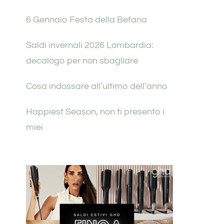
6 Gennaio Festa della Befana
Saldi invernali 2026 Lombardia:
decalogo per non sbagliare
Cosa indossare all’ultimo dell’anno
Happiest Season, non ti presento i
miei