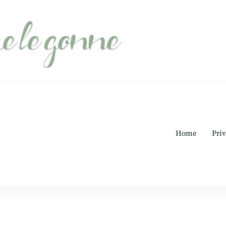
Home
Priv