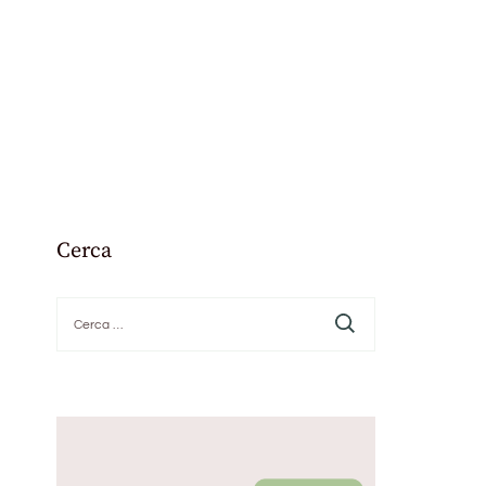
Cerca
Ricerca
per: