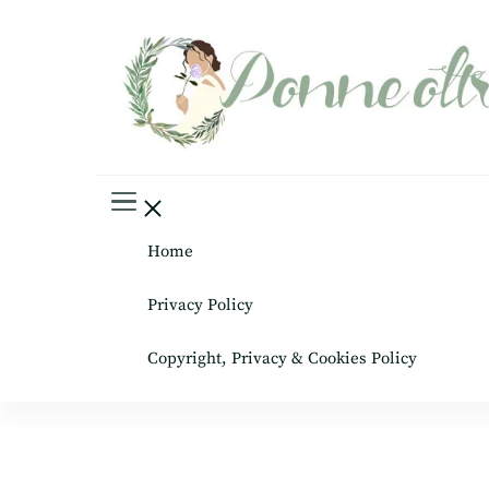
Donne oltre le gonne
il mondo al femminile
Home
Privacy Policy
Copyright, Privacy & Cookies Policy