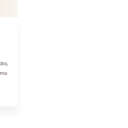
dio,
amo