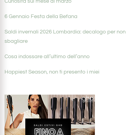
Curiosità sul mese di marzo
6 Gennaio Festa della Befana
Saldi invernali 2026 Lombardia: decalogo per non
sbagliare
Cosa indossare all’ultimo dell’anno
Happiest Season, non ti presento i miei