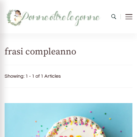
Donne oltre le gonne
il mondo al femminile
frasi compleanno
Showing: 1 - 1 of 1 Articles