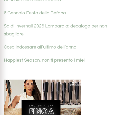
6 Gennaio Festa della Befana
Saldi invernali 2026 Lombardia: decalogo per non
sbagliare
Cosa indossare all’ultimo dell’anno
Happiest Season, non ti presento i miei