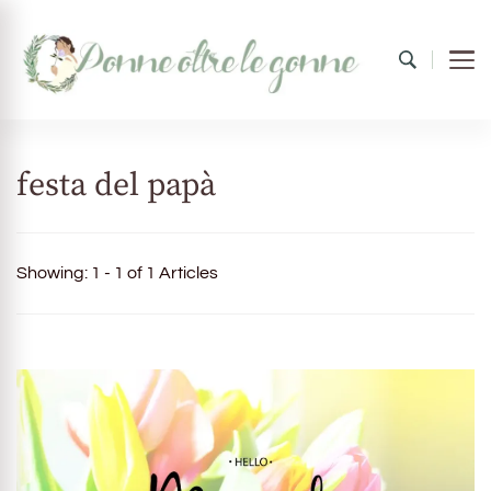
Donne oltre le gonne
il mondo al femminile
festa del papà
Showing: 1 - 1 of 1 Articles