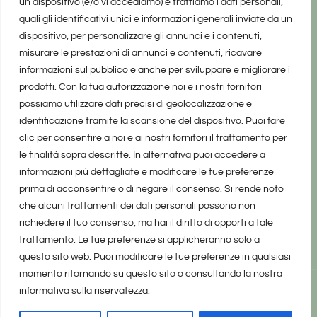
un dispositivo (e/o vi accediamo) e trattiamo i dati personali,
quali gli identificativi unici e informazioni generali inviate da un
dispositivo, per personalizzare gli annunci e i contenuti,
misurare le prestazioni di annunci e contenuti, ricavare
informazioni sul pubblico e anche per sviluppare e migliorare i
prodotti. Con la tua autorizzazione noi e i nostri fornitori
possiamo utilizzare dati precisi di geolocalizzazione e
identificazione tramite la scansione del dispositivo. Puoi fare
clic per consentire a noi e ai nostri fornitori il trattamento per
le finalità sopra descritte. In alternativa puoi accedere a
informazioni più dettagliate e modificare le tue preferenze
prima di acconsentire o di negare il consenso. Si rende noto
che alcuni trattamenti dei dati personali possono non
richiedere il tuo consenso, ma hai il diritto di opporti a tale
trattamento. Le tue preferenze si applicheranno solo a
questo sito web. Puoi modificare le tue preferenze in qualsiasi
momento ritornando su questo sito o consultando la nostra
informativa sulla riservatezza.
realizzato da Marina Galatioto
©2025 tutti i diritti riservati -
Privacy Policy