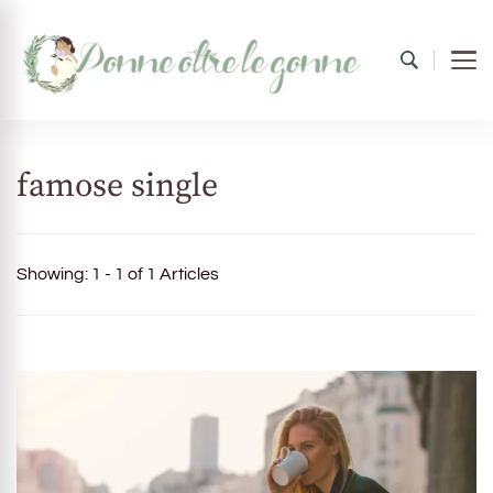
Donne oltre le gonne
il mondo al femminile
famose single
Showing: 1 - 1 of 1 Articles