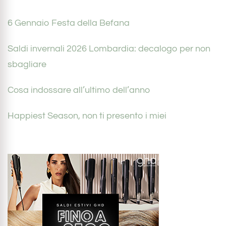
6 Gennaio Festa della Befana
Saldi invernali 2026 Lombardia: decalogo per non
sbagliare
Cosa indossare all’ultimo dell’anno
Happiest Season, non ti presento i miei